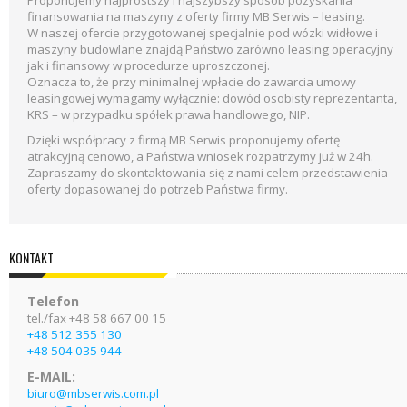
Proponujemy najprostszy i najszybszy sposób pozyskania
finansowania na maszyny z oferty firmy MB Serwis – leasing.
W naszej ofercie przygotowanej specjalnie pod wózki widłowe i
maszyny budowlane znajdą Państwo zarówno leasing operacyjny
jak i finansowy w procedurze uproszczonej.
Oznacza to, że przy minimalnej wpłacie do zawarcia umowy
leasingowej wymagamy wyłącznie: dowód osobisty reprezentanta,
KRS – w przypadku spółek prawa handlowego, NIP.
Dzięki współpracy z firmą MB Serwis proponujemy ofertę
atrakcyjną cenowo, a Państwa wniosek rozpatrzymy już w 24h.
Zapraszamy do skontaktowania się z nami celem przedstawienia
oferty dopasowanej do potrzeb Państwa firmy.
KONTAKT
Telefon
tel./fax +48 58 667 00 15
+48 512 355 130
+48 504 035 944
E-MAIL:
biuro@mbserwis.com.pl