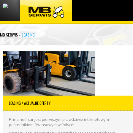
MB SERWIS
»
LEASING
LEASING
/ AKTUALNE OFERTY
Firma net4car jest pierwszym prawdziwie internetowym
pośrednikiem finansowym w Polsce!