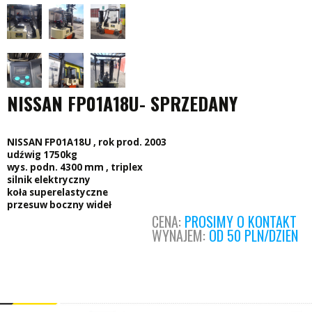
NISSAN FP01A18U- SPRZEDANY
NISSAN FP01A18U , rok prod. 2003
udźwig 1750kg
wys. podn. 4300 mm , triplex
silnik elektryczny
koła superelastyczne
przesuw boczny wideł
CENA:
PROSIMY O KONTAKT
WYNAJEM:
OD 50 PLN/DZIEN