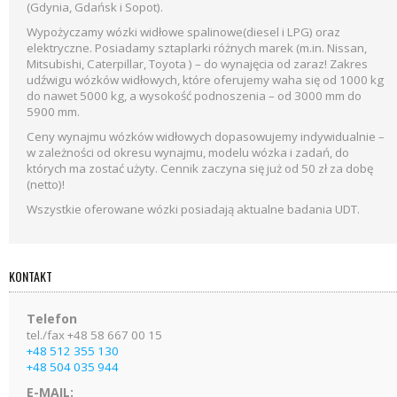
(Gdynia, Gdańsk i Sopot).
Wypożyczamy wózki widłowe spalinowe(diesel i LPG) oraz
elektryczne. Posiadamy sztaplarki różnych marek (m.in. Nissan,
Mitsubishi, Caterpillar, Toyota ) – do wynajęcia od zaraz! Zakres
udźwigu wózków widłowych, które oferujemy waha się od 1000 kg
do nawet 5000 kg, a wysokość podnoszenia – od 3000 mm do
5900 mm.
Ceny wynajmu wózków widłowych dopasowujemy indywidualnie –
w zależności od okresu wynajmu, modelu wózka i zadań, do
których ma zostać użyty. Cennik zaczyna się już od 50 zł za dobę
(netto)!
Wszystkie oferowane wózki posiadają aktualne badania UDT.
KONTAKT
Telefon
tel./fax +48 58 667 00 15
+48 512 355 130
+48 504 035 944
E-MAIL: