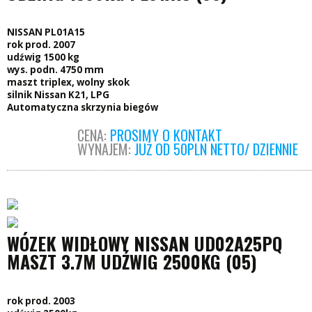
NISSAN PL01A15
rok prod. 2007
udźwig 1500 kg
wys. podn. 4750 mm
maszt triplex, wolny skok
silnik Nissan K21, LPG
Automatyczna skrzynia biegów
CENA:
PROSIMY O KONTAKT
WYNAJEM:
JUŻ OD 50PLN NETTO/ DZIENNIE
WÓZEK WIDŁOWY NISSAN UD02A25PQ
MASZT 3.7M UDŹWIG 2500KG (05)
rok prod. 2003