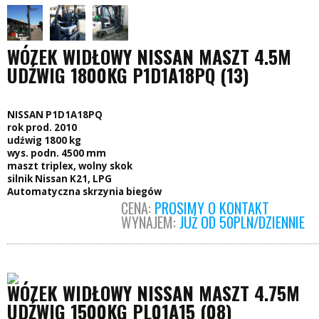
WÓZEK WIDŁOWY NISSAN MASZT 4.5M
UDŹWIG 1800KG P1D1A18PQ (13)
NISSAN P1D1A18PQ
rok prod. 2010
udźwig 1800 kg
wys. podn. 4500 mm
maszt triplex, wolny skok
silnik Nissan K21, LPG
Automatyczna skrzynia biegów
CENA:
PROSIMY O KONTAKT
WYNAJEM:
JUŻ OD 50PLN/DZIENNIE
WÓZEK WIDŁOWY NISSAN MASZT 4.75M
UDŹWIG 1500KG PL01A15 (08)