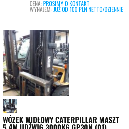
CENA:
PROSIMY O KONTAKT
WYNAJEM:
JUŻ OD 100 PLN NETTO/DZIENNIE
WÓZEK WIDŁOWY CATERPILLAR MASZT
5.4M UDŹWIG 3000KG GP30N (01)