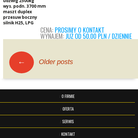
udźwig 2500kg
wys. podn. 3700 mm
maszt duplex
przesuw boczny
silnik H25, LPG
CENA:
PROSIMY O KONTAKT
WYNAJEM:
JUŻ OD 50,00 PLN / DZIENNIE
Posts
navigation
←
Older posts
O FIRMIE
/
OFERTA
/
SERWIS
/
KONTAKT
/