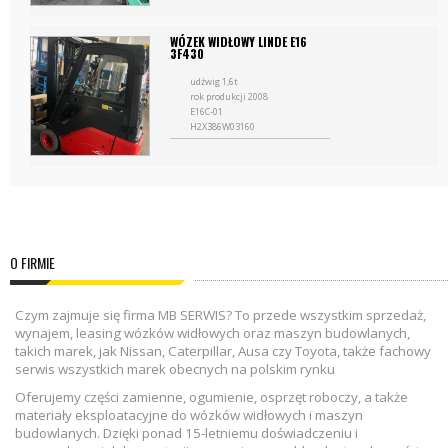
rok produkcji: 2014
WÓZEK WIDŁOWY LINDE E16
3F430
udźwig 1,6t
rok produkcji 2008
E16C-01
H2X386W03160
O FIRMIE
Czym zajmuje się firma MB SERWIS? To przede wszystkim sprzedaż,
wynajem, leasing wózków widłowych oraz maszyn budowlanych,
takich marek, jak Nissan, Caterpillar, Ausa czy Toyota, także fachowy
serwis wszystkich marek obecnych na polskim rynku
Oferujemy części zamienne, ogumienie, osprzęt roboczy, a także
materiały eksploatacyjne do wózków widłowych i maszyn
budowlanych. Dzięki ponad 15-letniemu doświadczeniu i