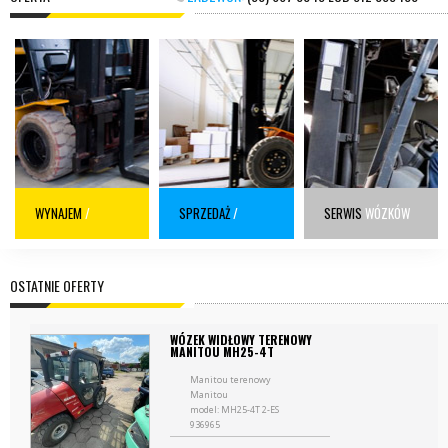
WYNAJEM
/
SPRZEDAŻ
/
SERWIS
WÓZKÓW
AKTUALNE OFERTY
AKTUALNE OFERTY
WIDŁOWYCH
OSTATNIE OFERTY
WÓZEK WIDŁOWY TERENOWY
MANITOU MH25-4T
Manitou terenowy
Manitou
model: MH25-4T 2-ES
936965
udźwig: 2500kg