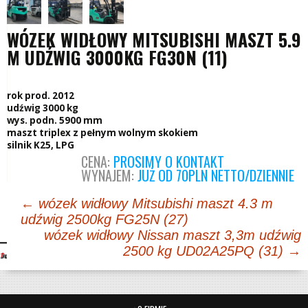
WÓZEK WIDŁOWY MITSUBISHI MASZT 5.9
M UDŹWIG 3000KG FG30N (11)
rok prod. 2012
udźwig 3000 kg
wys. podn. 5900 mm
maszt triplex z pełnym wolnym skokiem
silnik K25, LPG
CENA:
PROSIMY O KONTAKT
WYNAJEM:
JUŻ OD 70PLN NETTO/DZIENNIE
Post
←
wózek widłowy Mitsubishi maszt 4.3 m
udźwig 2500kg FG25N (27)
navigation
wózek widłowy Nissan maszt 3,3m udźwig
2500 kg UD02A25PQ (31)
→