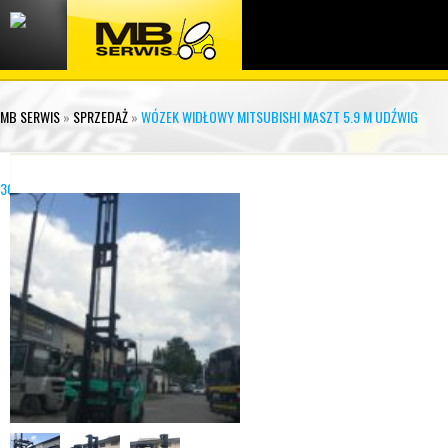
MB SERWIS
»
SPRZEDAŻ
»
WÓZEK WIDŁOWY MITSUBISHI MASZT 5.9 M UDŹWIG
3000KG FG30N (11)