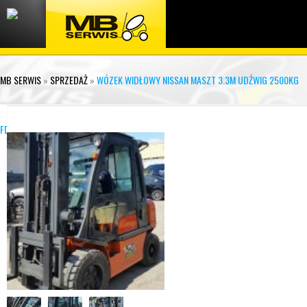
MB SERWIS
»
SPRZEDAŻ
»
WÓZEK WIDŁOWY NISSAN MASZT 3.3M UDŹWIG 2500KG
FD02A25Q (14)