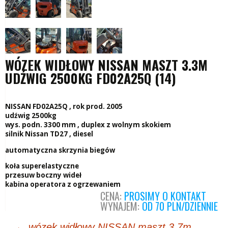
WÓZEK WIDŁOWY NISSAN MASZT 3.3M
UDŹWIG 2500KG FD02A25Q (14)
NISSAN FD02A25Q , rok prod. 2005
udźwig 2500kg
wys. podn. 3300 mm , duplex z wolnym skokiem
silnik Nissan TD27 , diesel
automatyczna skrzynia biegów
koła superelastyczne
przesuw boczny wideł
kabina operatora z ogrzewaniem
CENA:
PROSIMY O KONTAKT
WYNAJEM:
OD 70 PLN/DZIENNIE
Post
←
wózek widłowy NISSAN maszt 3.7m