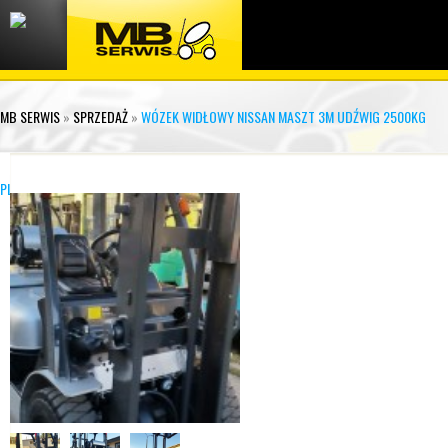
MB SERWIS
»
SPRZEDAŻ
»
WÓZEK WIDŁOWY NISSAN MASZT 3M UDŹWIG 2500KG
PL02A25 (14)