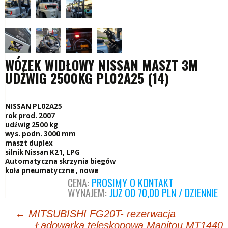
WÓZEK WIDŁOWY NISSAN MASZT 3M
UDŹWIG 2500KG PL02A25 (14)
NISSAN PL02A25
rok prod. 2007
udźwig 2500 kg
wys. podn. 3000 mm
maszt duplex
silnik Nissan K21, LPG
Automatyczna skrzynia biegów
koła pneumatyczne , nowe
CENA:
PROSIMY O KONTAKT
WYNAJEM:
JUŻ OD 70,00 PLN / DZIENNIE
Post
←
MITSUBISHI FG20T- rezerwacja
Ładowarka teleskopowa Manitou MT1440
navigation