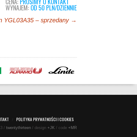
CENA:
PROSIMY O KONTAKT
WYNAJEM:
OD 50 PLN/DZIENNIE
n YGL03A35 – sprzedany
→
NTAKT
POLITYKA PRYWATNOŚCI I COOKIES
/
13 /
twentythirteen
/ design
+JK
/ code
+MR