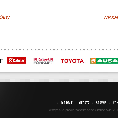
dany
Nissa
O FIRMIE
OFERTA
SERWIS
KO
/
/
/
/
wszystkie prawa zastrzeżone / mbserwis 20