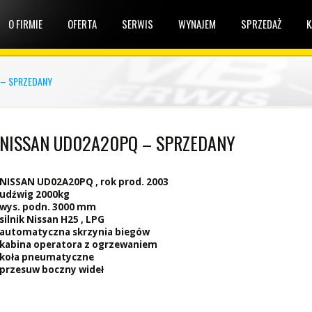
O FIRMIE
OFERTA
SERWIS
WYNAJEM
SPRZEDAŻ
K
 – SPRZEDANY
NISSAN UD02A20PQ – SPRZEDANY
NISSAN UD02A20PQ , rok prod. 2003
udźwig 2000kg
wys. podn. 3000 mm
silnik Nissan H25 , LPG
automatyczna skrzynia biegów
kabina operatora z ogrzewaniem
koła pneumatyczne
przesuw boczny wideł