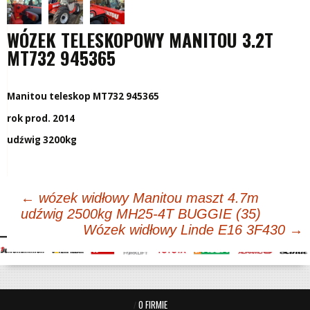
WÓZEK TELESKOPOWY MANITOU 3.2T
MT732 945365
Manitou teleskop MT732 945365
rok prod. 2014
udźwig 3200kg
Post
←
wózek widłowy Manitou maszt 4.7m
udźwig 2500kg MH25-4T BUGGIE (35)
navigation
Wózek widłowy Linde E16 3F430
→
O FIRMIE
/