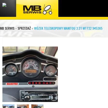
MB SERWIS
»
SPRZEDAŻ
»
WÓZEK TELESKOPOWY MANITOU 3.2T MT732 945365