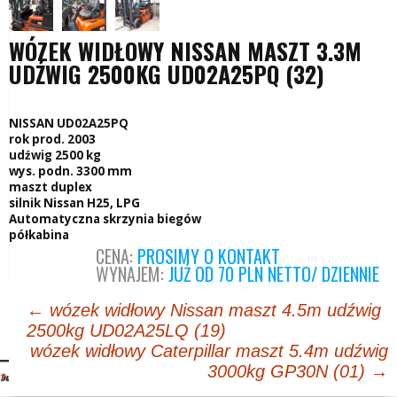
WÓZEK WIDŁOWY NISSAN MASZT 3.3M
UDŹWIG 2500KG UD02A25PQ (32)
NISSAN UD02A25PQ
rok prod. 2003
udźwig 2500 kg
wys. podn. 3300 mm
maszt duplex
silnik Nissan H25, LPG
Automatyczna skrzynia biegów
półkabina
CENA:
PROSIMY O KONTAKT
WYNAJEM:
JUŻ OD 70 PLN NETTO/ DZIENNIE
Post
←
wózek widłowy Nissan maszt 4.5m udźwig
2500kg UD02A25LQ (19)
navigation
wózek widłowy Caterpillar maszt 5.4m udźwig
3000kg GP30N (01)
→