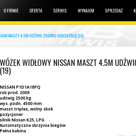
O FIRMIE
OFERTA
SERWIS
WYNAJEM
SPRZEDAŻ
K
SAN MASZT 4.5M UDŹWIG 2500KG UD02A25LQ (19)
WÓZEK WIDŁOWY NISSAN MASZT 4.5M UDŹWI
(19)
NISSAN P1D1A18PQ
rok prod. 2009
udźwig 2500 kg
wys. podn. 4500 mm
maszt triplex, wolny skok
pozycjoner
silnik Nissan K25, LPG
Automatyczna skrzynia biegów
Pełna kabina