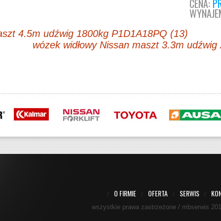
CENA:
PR
WYNAJE
aszt 4.5m udźwig 1800kg P1D1A18PQ (13)
wózek widłowy Nissan maszt 3.3m udźwi
O FIRMIE
OFERTA
SERWIS
KO
/
/
/
/
wszystkie prawa zastrzeżone / mbserwis 20