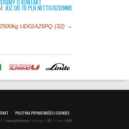
OSIMY O KONTAKT
M:
JUŻ OD 70 PLN NETTO/DZIENNIE
g 2500kg UD02A25PQ (32)
→
NTAKT
POLITYKA PRYWATNOŚCI I COOKIES
/
13 /
twentythirteen
/ design
+JK
/ code
+MR